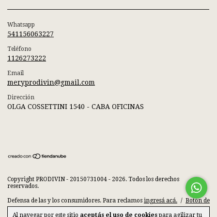
Whatsapp
541156063227
Teléfono
1126273222
Email
meryprodivin@gmail.com
Dirección
OLGA COSSETTINI 1540 - CABA OFICINAS
Copyright PRODIVIN - 20150731004 - 2026. Todos los derechos
reservados.
Defensa de las y los consumidores. Para reclamos
ingresá acá.
/
Botón de
arrepentimiento
Al navegar por este sitio
aceptás el uso de cookies
para agilizar tu