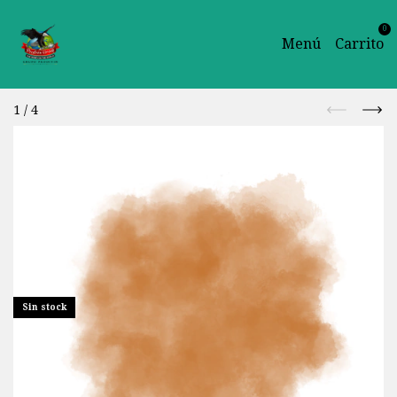
0
Menú
Carrito
1
/
4
Sin stock