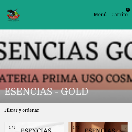
0
Menú
Carrito
ESENCIAS - GOLD
Filtrar y ordenar
1
/
2
1
/
4