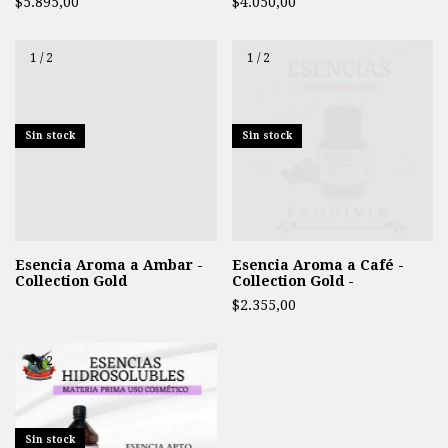
$5.895,00
$4.050,00
1
/
2
1
/
2
Sin stock
Sin stock
Esencia Aroma a Ambar -
Esencia Aroma a Café -
Collection Gold
Collection Gold -
$2.355,00
1
/
2
Sin stock