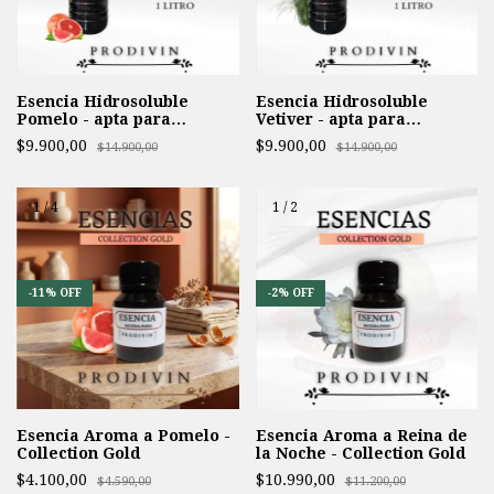
Esencia Hidrosoluble
Esencia Hidrosoluble
Pomelo - apta para
Vetiver - apta para
Humidificador -
Humidificador -
$9.900,00
$9.900,00
$14.900,00
$14.900,00
1
/
4
1
/
2
-
11
%
OFF
-
2
%
OFF
Esencia Aroma a Pomelo -
Esencia Aroma a Reina de
Collection Gold
la Noche - Collection Gold
$4.100,00
$10.990,00
$4.590,00
$11.200,00