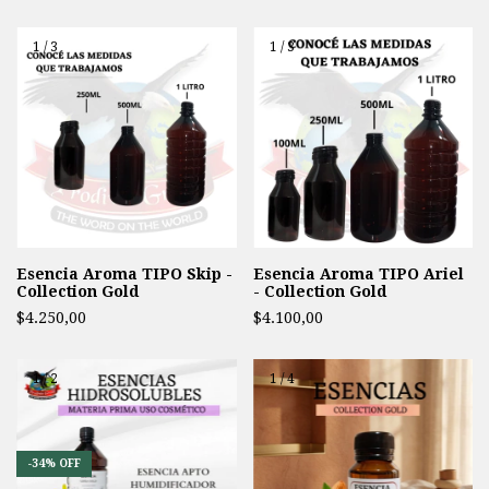
1
/
3
1
/
3
Esencia Aroma TIPO Skip -
Esencia Aroma TIPO Ariel
Collection Gold
- Collection Gold
$4.250,00
$4.100,00
1
/
2
1
/
4
-
34
%
OFF