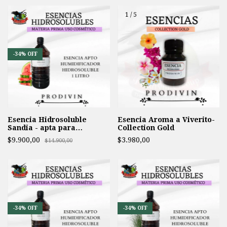
1
/
3
1
/
5
-
34
%
OFF
Esencia Hidrosoluble
Esencia Aroma a Viverito-
Sandia - apta para
Collection Gold
Humidificador -
$9.900,00
$3.980,00
$14.900,00
1
/
3
1
/
3
-
34
%
OFF
-
34
%
OFF