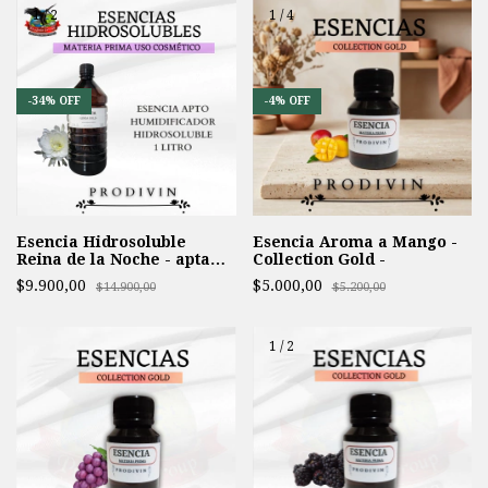
1
/
2
1
/
4
-
34
%
OFF
-
4
%
OFF
Esencia Hidrosoluble
Esencia Aroma a Mango -
Reina de la Noche - apta
Collection Gold -
para Humidificador
$9.900,00
$5.000,00
$14.900,00
$5.200,00
1
/
2