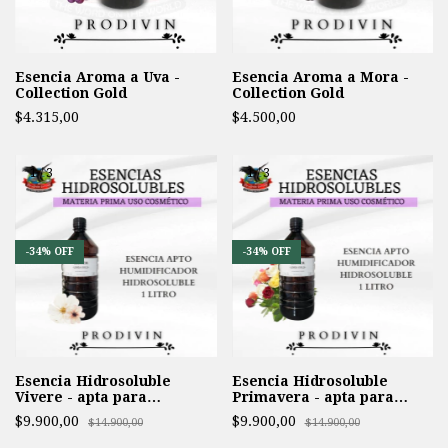
Esencia Aroma a Uva -
Esencia Aroma a Mora -
Collection Gold
Collection Gold
$4.315,00
$4.500,00
1
/
3
1
/
3
-
34
%
OFF
-
34
%
OFF
Esencia Hidrosoluble
Esencia Hidrosoluble
Vivere - apta para
Primavera - apta para
Humidificador -
Humidificador -
$9.900,00
$9.900,00
$14.900,00
$14.900,00