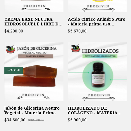
CREMA BASE NEUTRA
Acido Citrico Anhidro Puro
HIDROSOLUBLE LIBRE DE
- Materia prima uso
PARABENOS
Cosmetico
$4.200,00
$5.670,00
1
/
3
1
/
3
-
9
%
OFF
Jabón de Glicerina Neutro
HIDROLIZADO DE
Vegetal - Materia Prima
COLÁGENO - MATERIA
PRIMA USO COSMÉTICO
$34.600,00
$5.900,00
$38.000,00