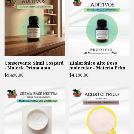
1
/
3
Conservante Simil Cosgard
Hialurónico Alto Peso
- Materia Prima apta
molecular - Materia Prima
cosmética
Uso Cosmético
$5.490,00
$4.100,00
1
/
2