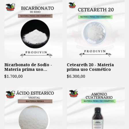
1
/
2
Bicarbonato de Sodio -
Ceteareth 20 - Materia
Materia prima uso
prima uso Cosmético
Cosmetico
$1.700,00
$6.300,00
1
/
2
1
/
2