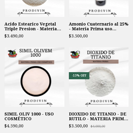
Acido Estearico Vegetal
Amonio Cuaternario al 25%
Triple Presion - Materia
- Materia Prima uso
prima uso Cosmetico
cosmetica -
$3.490,00
$3.500,00
1
/
2
1
/
3
-
13
%
OFF
SIMIL OLIV 1000 - USO
DIOXIDO DE TITANIO - DE
COSMÉTICO
RUTILO - MATERIA PRIMA
COSMETICA
$4.590,00
$3.500,00
$4.000,00