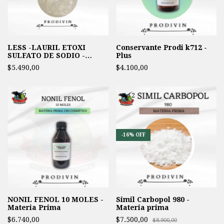
LESS -LAURIL ETOXI
Conservante Prodi k712 -
SULFATO DE SODIO -
Plus
MATERIA PRIMA
$5.490,00
$4.100,00
1
/
7
1
/
2
-
16
%
OFF
NONIL FENOL 10 MOLES -
Simil Carbopol 980 -
Materia Prima
Materia prima
$6.740,00
$7.500,00
$8.900,00