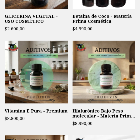
GLICERINA VEGETAL -
Betaina de Coco - Materia
USO COSMÉTICO
Prima Cosmética
$2.600,00
$4.990,00
1
/
3
1
/
2
Vitamina E Pura - Premium
Hialurónico Bajo Peso
molecular - Materia Prima
$8.800,00
Uso Cosmético
$8.990,00