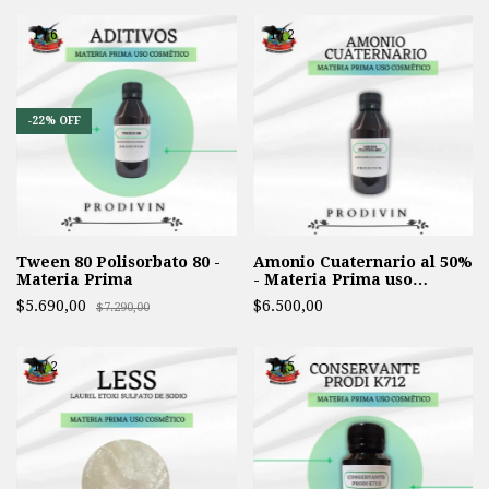
1
/
6
1
/
2
-
22
%
OFF
Tween 80 Polisorbato 80 -
Amonio Cuaternario al 50%
Materia Prima
- Materia Prima uso
cosmetica -
$5.690,00
$6.500,00
$7.290,00
1
/
2
1
/
5