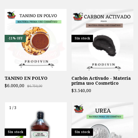
1
/
2
-
11
%
OFF
Sin stock
TANINO EN POLVO
Carbón Activado - Materia
prima uso Cosmetico
$6.000,00
$6.750,00
$3.540,00
1
/
3
1
/
3
Sin stock
Sin stock