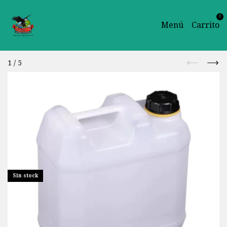
0
Menú
Carrito
1
/
5
Sin stock