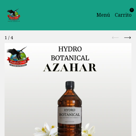
0
Menú
Carrito
1
/
4