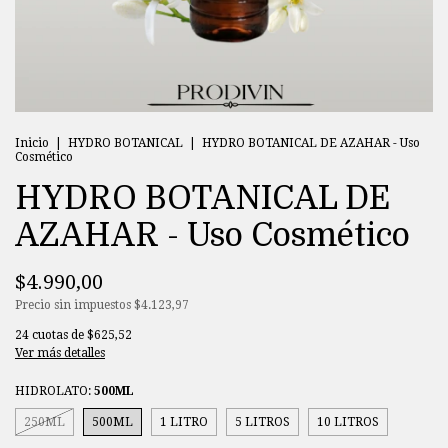
Inicio
|
HYDRO BOTANICAL
|
HYDRO BOTANICAL DE AZAHAR - Uso
Cosmético
HYDRO BOTANICAL DE
AZAHAR - Uso Cosmético
$4.990,00
Precio sin impuestos
$4.123,97
24
cuotas de
$625,52
Ver más detalles
HIDROLATO:
500ML
250ML
500ML
1 LITRO
5 LITROS
10 LITROS