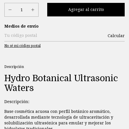
Entregas para el CP:
Medios de envío
Calcular
No sé mi código postal
Descripción
Hydro Botanical Ultrasonic
Waters
Descripción:
Base cosmética acuosa con perfil botánico aromático,
desarrollada mediante tecnología de ultracavitación y
solubilización ultrasónica para emular y mejorar los
hidrolatos tradicionales.