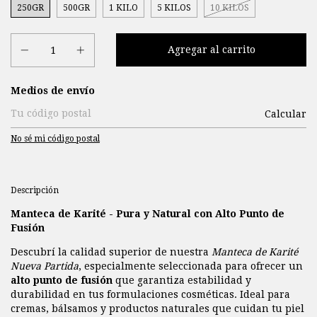
250GR
500GR
1 KILO
5 KILOS
10 KILOS
Entregas para el CP:
Medios de envío
Calcular
No sé mi código postal
Descripción
Manteca de Karité - Pura y Natural con Alto Punto de
Fusión
Descubrí la calidad superior de nuestra
Manteca de Karité
Nueva Partida
, especialmente seleccionada para ofrecer un
alto punto de fusión
que garantiza estabilidad y
durabilidad en tus formulaciones cosméticas. Ideal para
cremas, bálsamos y productos naturales que cuidan tu piel