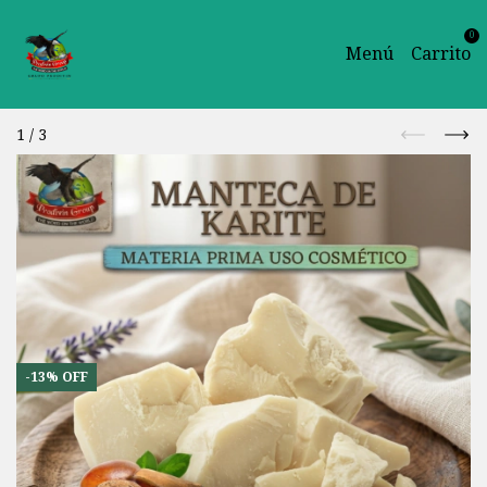
0
Menú
Carrito
1
/
3
-
13
%
OFF